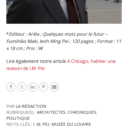
*
Editeur : Arléa ; Quelques mots pour le futur –
Fumihiko Maki, Ieoh Ming Pei ; 120 pages ; Format : 11
x 18 cm ; Prix : 9€
Lire également notre article
A Chicago, habiter une
maison de I.M. Pei
PAR
LA RÉDACTION
RUBRIQUE(S) :
ARCHITECTES
,
CHRONIQUES
,
POLITIQUE
MOTS-CLÉS :
I. M. PEI
,
MUSÉE DU LOUVRE