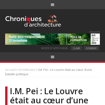
PUBLICITE
MODE D'AFFICHAGE :
CLAIR
SOMBRE
Accueil
>
Architectes
> I.M. Pei : Le Louvre était au cœur d’une
bataille politique
I.M. Pei : Le Louvre
était au cœur d’une