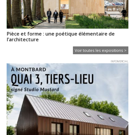
es
Pièce et forme : une poétique élémentaire de
Il
l’architecture
Ei
Voir toutes les expositions >
INFOMERCIAL