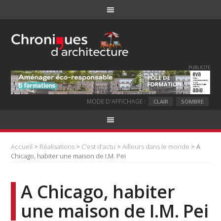
PUBLICITE
MODE D'AFFICHAGE :
CLAIR
SOMBRE
Accueil
>
Réalisations
>
C'est d'actu
>
Ailleurs dans le monde
> A
Chicago, habiter une maison de I.M. Pei
A Chicago, habiter
une maison de I.M. Pei