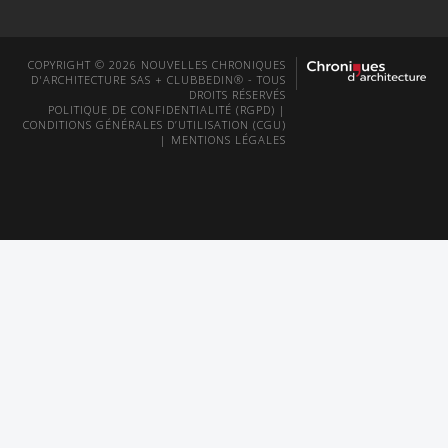
COPYRIGHT © 2026 NOUVELLES CHRONIQUES
D'ARCHITECTURE SAS + CLUBBEDIN® - TOUS
DROITS RÉSERVÉS
POLITIQUE DE CONFIDENTIALITÉ (RGPD)
|
CONDITIONS GÉNÉRALES D’UTILISATION (CGU)
|
MENTIONS LÉGALES