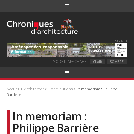
PUBLICITE
MODE D'AFFICHAGE :
CLAIR
SOMBRE
Accueil
>
Architectes
>
Contributions
> In memoriam : Philippe
Barrière
In memoriam :
Philippe Barrière