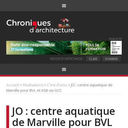
PUBLICITE
MODE D'AFFICHAGE :
CLAIR
SOMBRE
Accueil
>
Réalisations
>
C'est d'actu
> JO : centre aquatique de
Marville pour BVL et ASB via GCC
JO : centre aquatique
de Marville pour BVL