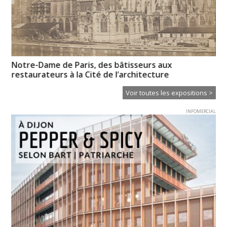
e »
Notre-Dame de Paris, des bâtisseurs aux
Ch
restaurateurs à la Cité de l’architecture
in
Voir toutes les expositions >
INFOMERCIAL