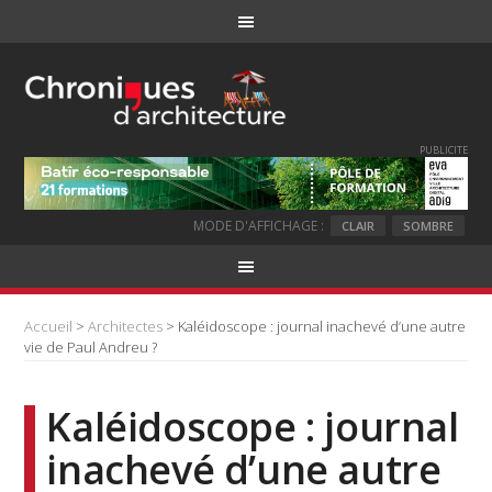
PUBLICITE
MODE D'AFFICHAGE :
CLAIR
SOMBRE
Accueil
>
Architectes
> Kaléidoscope : journal inachevé d’une autre
vie de Paul Andreu ?
Kaléidoscope : journal
inachevé d’une autre