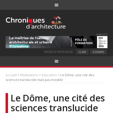
PUBLICITE
MODE D'AFFICHAGE :
CLAIR
SOMBRE
Accueil
>
Réalisations
>
Education
> Le Dôme, une cité des
sciences translucide mais pas invisible
Le Dôme, une cité des
sciences translucide