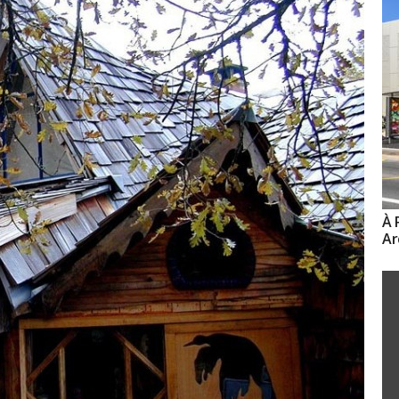
À 
Ar