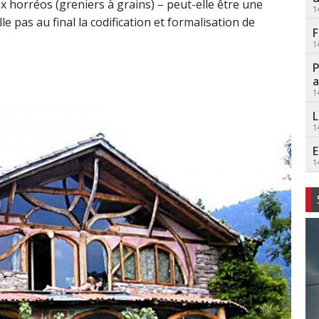
x horréos (greniers à grains) – peut-elle être une
1
le pas au final la codification et formalisation de
F
1
P
a
1
L
1
E
1