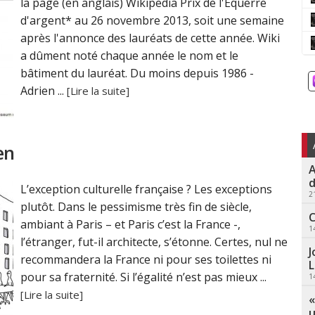
la page (en anglais) Wikipedia Prix de l'Equerre
d'argent* au 26 novembre 2013, soit une semaine
après l'annonce des lauréats de cette année. Wiki
a dûment noté chaque année le nom et le
bâtiment du lauréat. Du moins depuis 1986 -
Adrien ...
[Lire la suite]
en
A
d
L’exception culturelle française ? Les exceptions
2
plutôt. Dans le pessimisme très fin de siècle,
C
ambiant à Paris – et Paris c’est la France -,
1
l’étranger, fut-il architecte, s’étonne. Certes, nul ne
J
recommandera la France ni pour ses toilettes ni
L
pour sa fraternité. Si l’égalité n’est pas mieux ...
1
[Lire la suite]
«
u