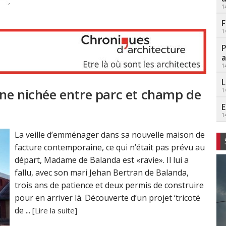
1
F
1
P
a
1
L
ne nichée entre parc et champ de
1
E
1
La veille d’emménager dans sa nouvelle maison de
facture contemporaine, ce qui n’était pas prévu au
départ, Madame de Balanda est «ravie». Il lui a
fallu, avec son mari Jehan Bertran de Balanda,
trois ans de patience et deux permis de construire
pour en arriver là. Découverte d’un projet ‘tricoté
de ...
[Lire la suite]