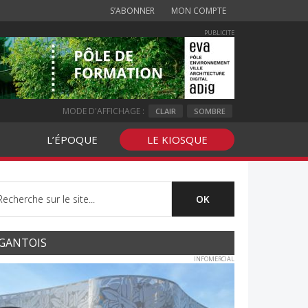
S’ABONNER
MON COMPTE
PUBLICITE
MODE D'AFFICHAGE :
CLAIR
SOMBRE
L’ÉPOQUE
LE KIOSQUE
GANTOIS
INFOMERCIAL