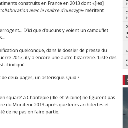
bâtiments construits en France en 2013 dont «[les]
1
 collaboration avec le maître d’ouvrage
» méritent
F
1
P
nterrogent… D’ici que d’aucuns y voient un camouflet
a
is…
1
L
ification quelconque, dans le dossier de presse du
1
rre 2013, il y a encore une autre bizarrerie. ‘Liste des
E
t-il indiqué.
1
nt de deux pages, un astérisque. Quid ?
n square’ à Chantepie (Ille-et-Vilaine) ne figurent pas
ture du Moniteur 2013 après que leurs architectes et
té de ne pas en faire partie.