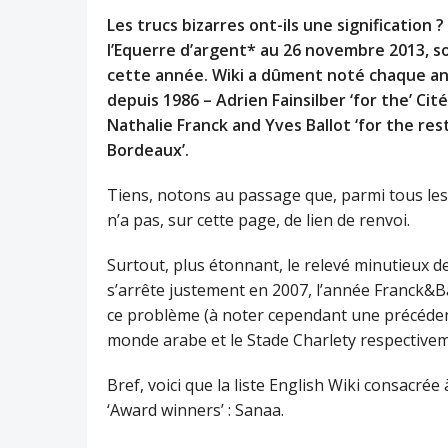
Les trucs bizarres ont-ils une signification 
l’Equerre d’argent* au 26 novembre 2013, s
cette année. Wiki a dûment noté chaque an
depuis 1986 – Adrien Fainsilber ‘for the’ Cit
Nathalie Franck and Yves Ballot ‘for the re
Bordeaux’.
Tiens, notons au passage que, parmi tous les 
n’a pas, sur cette page, de lien de renvoi.
Surtout, plus étonnant, le relevé minutieux d
s’arrête justement en 2007, l’année Franck&Ba
ce problème (à noter cependant une précédente
monde arabe et le Stade Charlety respectivem
Bref, voici que la liste English Wiki consacré
‘Award winners’ : Sanaa.