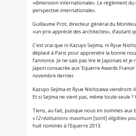
«dimension internationale». Le règlement du 
perspective internationale».
Guillaume Prot, directeur général du Moniteu
«un prix apprécié des architectes», d’autant qu
C’est vrai que ni Kazuyo Sejima, ni Ryue Nish
déplacé à Paris pour apprendre la bonne nouvel
l’annonce. Je ne sais pas lire le Japonais et j
Japon consacrée aux ‘Equerre Awards France’ 
novembre dernier.
Kazuyo Sejima et Ryue Nishizawa viendront-ils 
Et si Sejima ne vient pas, même toute seule ? Qu
Tiens, au fait, puisque nous en sommes aux b
«
12 réalisations maximum
[sont]
éligibles po
huit nominés à l’Equerre 2013.