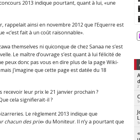
concours 2013 indique pourtant, quant à lui, «une
r, rappelait ainsi en novembre 2012 que l’Equerre est
e «c’est fait à un coût raisonnable».
izawa themselves ni quiconque de chez Sanaa ne s’est
le. Le maître d’ouvrage s’est quant à lui félicité de
e ne peux donc pas vous en dire plus de la page Wiki-
mais j’imagine que cette page est datée du 18
A
d
2
recevoir leur prix le 21 janvier prochain ?
C
e cela signifierait-il ?
1
J
izarreries. Le règlement 2013 indique que
L
ur chacun des prix
» du Moniteur. Il n’y a pourtant que
1
«
u