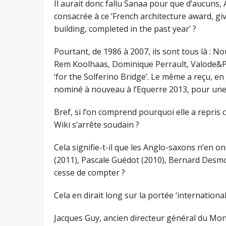
Il aurait donc fallu Sanaa pour que d’aucuns, 
consacrée à ce ‘French architecture award, g
building, completed in the past year’ ?
Pourtant, de 1986 à 2007, ils sont tous là : N
Rem Koolhaas, Dominique Perrault, Valode&Pis
‘for the Solferino Bridge’. Le même a reçu, en 
nominé à nouveau à l’Equerre 2013, pour une
Bref, si l’on comprend pourquoi elle a repris c
Wiki s’arrête soudain ?
Cela signifie-t-il que les Anglo-saxons n’en o
(2011), Pascale Guédot (2010), Bernard Desmou
cesse de compter ?
Cela en dirait long sur la portée ‘international
Jacques Guy, ancien directeur général du Moni