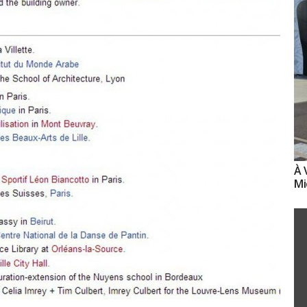
À 
Mi