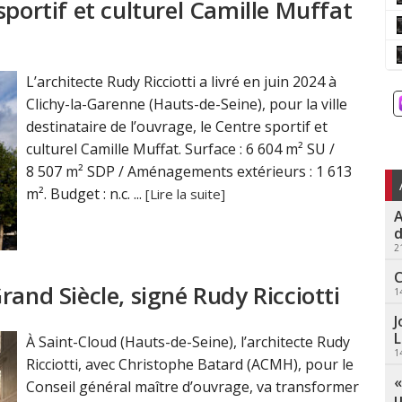
sportif et culturel Camille Muffat
L’architecte Rudy Ricciotti a livré en juin 2024 à
Clichy-la-Garenne (Hauts-de-Seine), pour la ville
destinataire de l’ouvrage, le Centre sportif et
culturel Camille Muffat. Surface : 6 604 m² SU /
8 507 m² SDP / Aménagements extérieurs : 1 613
m². Budget : n.c. ...
[Lire la suite]
A
d
2
C
rand Siècle, signé Rudy Ricciotti
1
J
L
À Saint-Cloud (Hauts-de-Seine), l’architecte Rudy
1
Ricciotti, avec Christophe Batard (ACMH), pour le
«
Conseil général maître d’ouvrage, va transformer
u