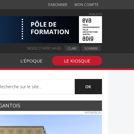
S’ABONNER
MON COMPTE
PUBLICITE
MODE D'AFFICHAGE :
CLAIR
SOMBRE
L’ÉPOQUE
LE KIOSQUE
GANTOIS
INFOMERCIAL