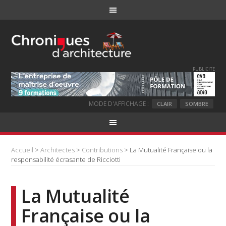
PUBLICITE
MODE D'AFFICHAGE :
CLAIR
SOMBRE
Accueil
>
Architectes
>
Contributions
> La Mutualité Française ou la
responsabilité écrasante de Ricciotti
La Mutualité
Française ou la