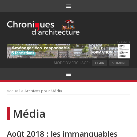
PUBLICITE
MODE D'AFFICHAGE :
CLAIR
SOMBRE
Accueil
> Archives pour Média
Média
Août 2018 : les immanquables