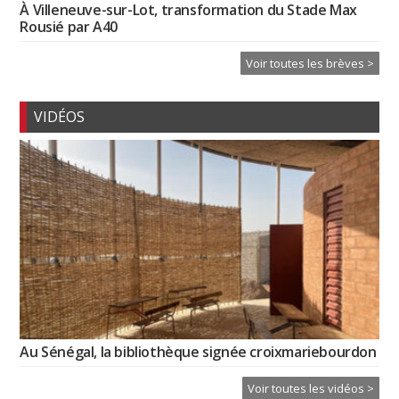
À Villeneuve-sur-Lot, transformation du Stade Max
Rousié par A40
Voir toutes les brèves >
VIDÉOS
Au Sénégal, la bibliothèque signée croixmariebourdon
Voir toutes les vidéos >