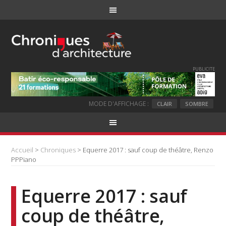
PUBLICITE
MODE D'AFFICHAGE :
CLAIR
SOMBRE
Accueil
>
Chroniques
> Equerre 2017 : sauf coup de théâtre, Renzo
PPPiano
Equerre 2017 : sauf
coup de théâtre,