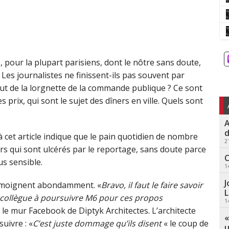
pour la plupart parisiens, dont le nôtre sans doute,
 Les journalistes ne finissent-ils pas souvent par
out de la lorgnette de la commande publique ? Ce sont
 prix, qui sont le sujet des dîners en ville. Quels sont
A
d
 cet article indique que le pain quotidien de nombre
2
iers qui sont ulcérés par le reportage, sans doute parce
C
us sensible.
1
J
témoignent abondamment. «
Bravo, il faut le faire savoir
L
re collègue à poursuivre M6 pour ces propos
1
r le mur Facebook de Diptyk Architectes. L’architecte
«
uivre : «
C’est juste dommage qu’ils disent
« le coup de
u