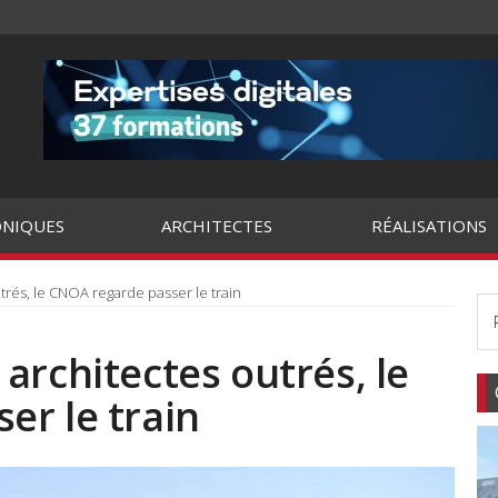
NIQUES
ARCHITECTES
RÉALISATIONS
rés, le CNOA regarde passer le train
architectes outrés, le
er le train