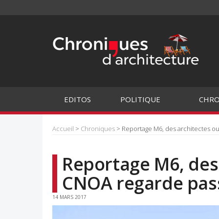
EDITOS
POLITIQUE
CHRO
Accueil
>
Chroniques
> Reportage M6, des architectes out
Reportage M6, des 
CNOA regarde pass
14 MARS 2017