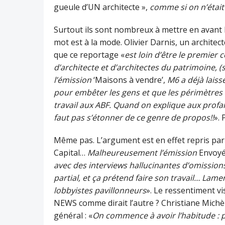
gueule d’UN architecte »,
comme si on n’était
Surtout ils sont nombreux à mettre en avant la
mot est à la mode. Olivier Darnis, un architec
que ce reportage «
est loin d’être le premier 
d’architecte et d’architectes du patrimoine, (
l’émission
‘Maisons à vendre’,
M6 a déjà lais
pour embêter les gens et que les périmètres
travail aux ABF. Quand on explique aux profa
faut pas s’étonner de ce genre de propos!!
».
Même pas. L’argument est en effet repris par
Capital…
Malheureusement l’émission
Envoyé
avec des interviews hallucinantes d’omissions
partial, et ça prétend faire son travail… Lam
lobbyistes pavillonneurs
». Le ressentiment vi
NEWS comme dirait l’autre ? Christiane Michèl
général : «
On commence à avoir l’habitude : p