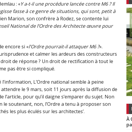
Hemlau : «
Y a-t-il une procédure lancée contre M6 ? Il
gisse fasse à ce genre de situations, qui sont, petit à
tien Marion, son confrère à Rodez, se contente lui
eil National de l’Ordre des Architecte œuvre pour
e encore si «
l’Ordre pourrait-il attaquer M6 ?
».
 jurisprudence et calmer les ardeurs des constructeurs
oit de réponse ? Un droit de rectification à tout le
ême pas être si compliqué.
é l’information, L’Ordre national semble à peine
attendre le 9 mars, soit 11 jours après la diffusion de
de l’article, pour qu’il daigne s’emparer du sujet. Non
en le soutenant, non, l’Ordre a tenu à proposer son
ichés les plus éculés sur les architectes’.
À 
pa