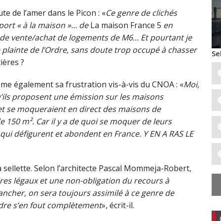
e de l’amer dans le Picon : «
Ce genre de clichés
port « à la maison »… de
La maison France 5
en
 de vente/achat de logements de M6… Et pourtant je
 plainte de l’Ordre, sans doute trop occupé à chasser
Se
cières ?
ime également sa frustration vis-à-vis du CNOA : «
Moi,
qu’ils proposent une émission sur les maisons
 et se moqueraient en direct des maisons de
e 150 m². Car il y a de quoi se moquer de leurs
 qui défigurent et abondent en France. Y EN A RAS LE
a sellette. Selon l’architecte Pascal Mommeja-Robert,
res légaux et une non-obligation du recours à
lancher, on sera toujours assimilé à ce genre de
Ordre s’en fout complètement
», écrit-il.