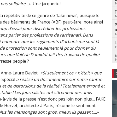
 pas solidaire…
». Une jacquerie !
1
F
 répétitivité de ce genre de ‘fake news’, puisque le
1
te des bâtiments de France (ABF) peut-être, note ainsi
P
coup d’essai pour discréditer les professions
a
1
sans parler des professions de l’artisanat). Dans
sé entendre que les règlements d’urbanisme sont là
L
1
 de protection sont seulement là pour donner du
nes que Valérie Damidot fait des travaux de qualité
E
1
 Presse people ?
 Anne-Laure Daviet : «
Si seulement ce « n’était » que
 Spécial
a réalisé un documentaire sur notre canton
 et de distorsions de la réalité ! Totalement erroné et
entable ! Les journalistes ont sûrement des amis
s-à-vis de la presse n’est donc pas loin non plus… FAKE
e Hervet, architecte à Paris, résume le sentiment
lus les mensonges sont gros, mieux ils passent….
»