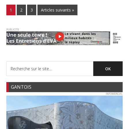
1
2
3
Articles suivants »
PUBLICITE
GANTOIS
INFOMERCIAL