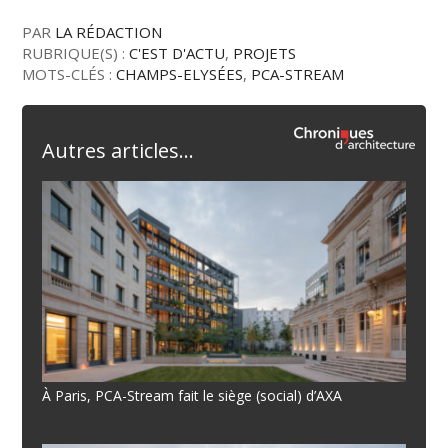
PAR
LA RÉDACTION
RUBRIQUE(S) :
C'EST D'ACTU
,
PROJETS
MOTS-CLÉS :
CHAMPS-ELYSÉES
,
PCA-STREAM
Autres articles...
À Paris, PCA-Stream fait le siège (social) d’AXA