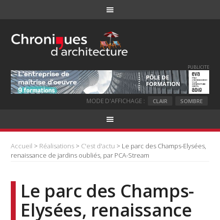
PUBLICITE
MODE D'AFFICHAGE :
CLAIR
SOMBRE
Accueil
>
Réalisations
>
C'est d'actu
> Le parc des Champs-Elysées,
renaissance de jardins oubliés, par PCA-Stream
Le parc des Champs-
Elysées, renaissance