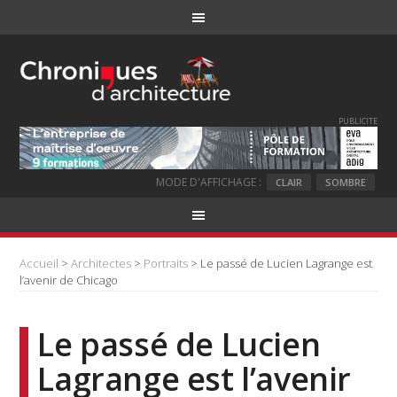
PUBLICITE
MODE D'AFFICHAGE :
CLAIR
SOMBRE
Accueil
>
Architectes
>
Portraits
> Le passé de Lucien Lagrange est
l’avenir de Chicago
Le passé de Lucien
Lagrange est l’avenir