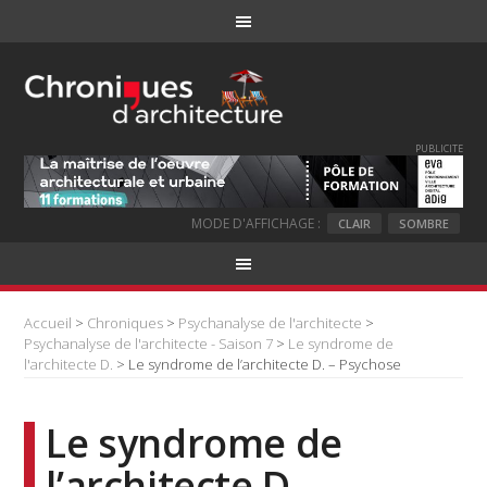
PUBLICITE
MODE D'AFFICHAGE :
CLAIR
SOMBRE
Accueil
>
Chroniques
>
Psychanalyse de l'architecte
>
Psychanalyse de l'architecte - Saison 7
>
Le syndrome de
l'architecte D.
> Le syndrome de l’architecte D. – Psychose
Le syndrome de
l’architecte D. –