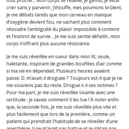
tout proche… Mon corps se rebelle, je gémis, je veux
crier sans y parvenir, j’étouffe, mes poumons brûlent,
je me débats tandis que mon cerveau en manque
d’oxygène devient fou, ne sachant plus comment
résoudre l’ambiguïté du plaisir impossible à contenir
et l’instinct de survie… Je me suis sentie défaillir, mon
corps n’offrant plus aucune résistance.
Je me suis réveillée en sueur dans mon lit, seule,
haletante, inspirant de grandes bouffées d’air comme
si ma vie en dépendait. Plusieurs heures avaient
passé. D. m’avait-il droguée ? Toujours est-il que je ne
me souviens pas du reste. Drogue-t-il ses victimes ?
Pour ma part, je me suis réveillée vivante avec une
certitude : je savais comment il les tue ! À noter enfin
que, la seconde fois, je me suis réveillée plus vite et
plus facilement que lors de la première, comme un
patient qui prendrait l’habitude de se réveiller d’une
anesthésie. Il ne m’avait pas battue et je n’étais pas