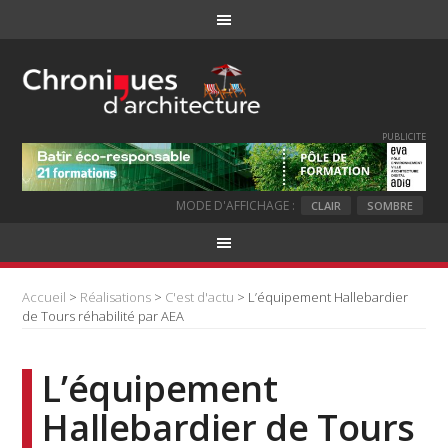
PUBLICITE
MODE D'AFFICHAGE :
CLAIR
SOMBRE
Accueil
>
Réalisations
>
C'est d'actu
> L’équipement Hallebardier
de Tours réhabilité par AEA
L’équipement
Hallebardier de Tours