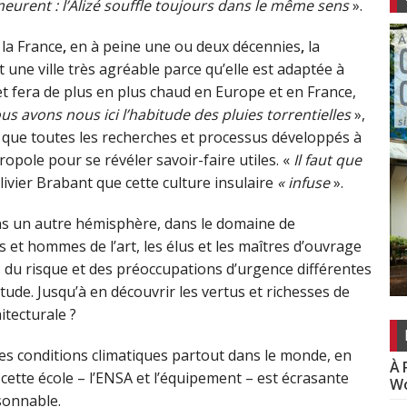
urent : l’Alizé souffle toujours dans le même sens
».
 la France
,
en à peine une ou deux décennies
,
la
t une ville très agréable parce qu’elle est adaptée à
it et fera de plus en plus chaud en Europe et en France,
us avons nous ici l’habitude des pluies torrentielles
»,
 que toutes les recherches et processus développés à
pole pour se révéler savoir-faire utiles. «
Il faut que
’Olivier Brabant que cette culture insulaire
« infuse
».
ans un autre hémisphère, dans le domaine de
s et hommes de l’art, les élus et les maîtres d’ouvrage
 du risque et des préoccupations d’urgence différentes
itude. Jusqu’à en découvrir les vertus et richesses de
itecturale ?
des conditions climatiques partout dans le monde, en
À 
 cette école – l’ENSA et l’équipement – est écrasante
Wo
isonnable.