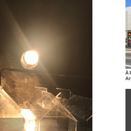
À 
Ar