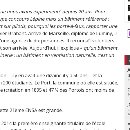
 que nous avons expérimenté depuis 20 ans. Pour
 type concours Lépine mais un bâtiment référencé :
 sur pilotis, pourquoi les porte-à-faux, rapporter une
vier Brabant. Arrivé de Marseille, diplômé de Luminy, il
e d’une agence de dix personnes. Il reconnaît volontiers
t son arrivée. Aujourd’hui, il explique «
qu’un bâtiment
rie ; un bâtiment en ventilation naturelle, c’est un
A
d
n – il y en avait une dizaine il y a 50 ans – et la
2
200 étudiants. Le Port, la commune où elle est située,
C
me (création en 1895 et 47 % des Portois ont moins de
1
J
L
e cette 21ème ENSA est grande.
1
2014 la première enseignante titulaire de l’école
«
u