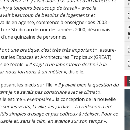
is en 2002, il n’y avait alors pas autant d’architectes et
1
 il y a toujours beaucoup de travail – avec la
F
 y avait beaucoup de besoins de logements et
1
travaille en agence, commence à enseigner dès 2003 –
P
tecture Studio au détour des années 2000, désormais
a
e d’une quinzaine de personnes.
1
L
 ont une pratique, c’est très très important
», assure-
1
 sur les Espaces et Architectures Tropicaux (GREAT)
E
 de l’école. «
Il s’agit d’un laboratoire destiné à la
1
car nous formons à un métier
», dit-elle.
posant les pieds sur l’île. «
Il y avait bien la question du
vant je ne savais pas construire avec le climat
».
elle estime «
exemplaire
» la conception de la nouvelle
r les vents, la ville, les jardins… La réflexion a été
tifs simples d’usage et pas coûteux à réaliser. Pour ce
rquable et, sans la clim, en avance sur son temps
»,