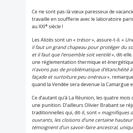
Ce ne sont pas-là vœux paresseux de vacancie
travaille en soufflerie avec le laboratoire pa
e
au XXI
siècle !
Les Alizés sont un «
trésor
», assure-t-il. «
Une
il faut un grand chapeau pour protéger du sole
et il faut que l’ensemble soit ventilé
», dit-elle
une réglementation thermique et énergétique
n’avons pas de problématique d’étanchéité à l
façade et surtoiture peu onéreux
», remarque
quand la Vendée sera devenue la Camargue et
Ce d’autant qu’à La Réunion, les quatre mois 
une punition. D’ailleurs Olivier Brabant se réjo
traditionnelles qui, dit-il, sont «
magnifiques d
ouvrants, les cloisons d’une certaine hauteur,
témoignent d’un savoir-faire ancestral, unique.