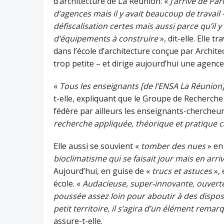
d’architecture de La Réunion. «
J’arrive de Par
d’agences mais il y avait beaucoup de travail –
défiscalisation certes mais aussi parce qu’il
d’équipements à construire
», dit-elle. Elle 
dans l’école d’architecture conçue par Archi
trop petite – et dirige aujourd’hui une agenc
«
Tous les enseignants [de l’ENSA La Réunion]
t-elle, expliquant que le Groupe de Recherche
fédère par ailleurs les enseignants-chercheurs
recherche appliquée, théorique et pratique 
Elle aussi se souvient «
tomber des nues
» en 
bioclimatisme qui se faisait jour mais en arri
Aujourd’hui, en guise de «
trucs et astuces
», 
école. «
Audacieuse, super-innovante, ouverte su
poussée assez loin pour aboutir à des disposi
petit territoire, il s’agira d’un élément rema
assure-t-elle.