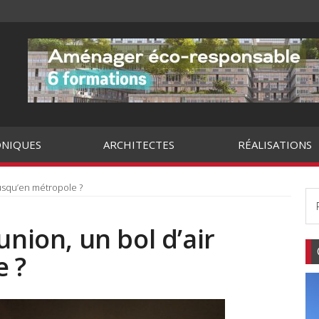
NIQUES
ARCHITECTES
RÉALISATIONS
jusqu’en métropole ?
union, un bol d’air
e ?