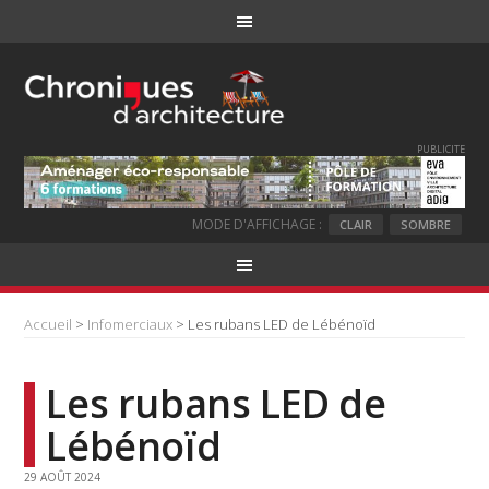
PUBLICITE
MODE D'AFFICHAGE :
CLAIR
SOMBRE
Accueil
>
Infomerciaux
> Les rubans LED de Lébénoïd
Les rubans LED de
Lébénoïd
29 AOÛT 2024