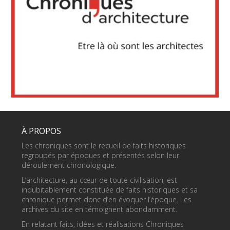
À PROPOS
Les chroniques sont le recueil de faits historiques
regroupés par époques et présentés selon leur
déroulement chronologique.
L’architecture, au cœur de toute civilisation, est
indubitablement constituée de faits historiques et sa
chronique permet donc d’en évoquer l’époque. Les
archives du site en témoignent abondamment.
En relatant faits, idées et réalisations Chroniques