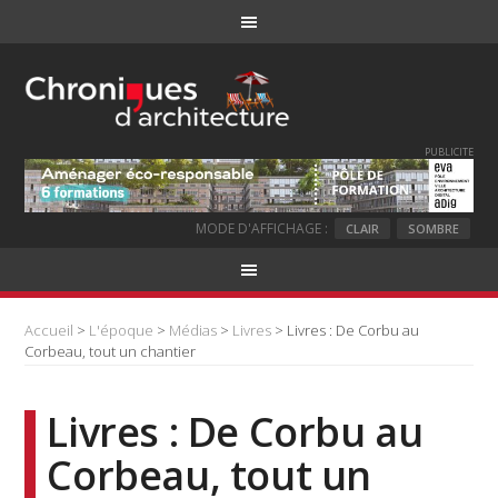
PUBLICITE
MODE D'AFFICHAGE :
CLAIR
SOMBRE
Accueil
>
L'époque
>
Médias
>
Livres
> Livres : De Corbu au
Corbeau, tout un chantier
Livres : De Corbu au
Corbeau, tout un