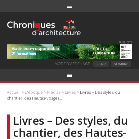
PUBLICITE
MODE D'AFFICHAGE :
CLAIR
SOMBRE
Accueil
>
L'époque
>
Médias
>
Livres
> Livres – Des styles, du
chantier, des Hautes-Vosges…
Livres – Des styles, du
chantier, des Hautes-