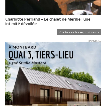
XT
e »
Charlotte Perriand – Le chalet de Méribel, une
Ce
intimité dévoilée
Voir toutes les expositions >
INFOMERCIAL