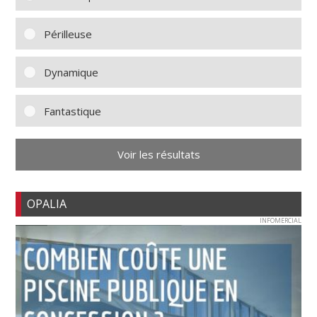
Périlleuse
Dynamique
Fantastique
Voir les résultats
OPALIA
INFOMERCIAL