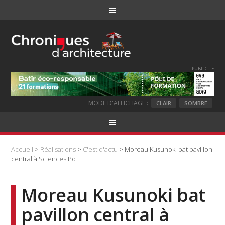
PUBLICITE
MODE D'AFFICHAGE :
CLAIR
SOMBRE
Accueil
>
Réalisations
>
C'est d'actu
> Moreau Kusunoki bat pavillon
central à Sciences Po
Moreau Kusunoki bat
pavillon central à