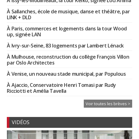
À Issy-les-Moulineaux, la tour Keïko, signée Loci Anima
À Sallanches, école de musique, danse et théâtre, par
LINK + DLD
À Paris, commerces et logements dans la tour Wood
up, signée LAN
À Ivry-sur-Seine, 83 logements par Lambert Lénack
À Mulhouse, reconstruction du collège François Villon
par Oslo Architectes
À Venise, un nouveau stade municipal, par Populous
À Ajaccio, Conservatoire Henri Tomasi par Rudy
Ricciotti et Amélia Tavella
Voir toutes les brèves >
VIDÉOS