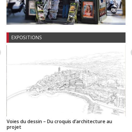
EXPOSITIONS
n-
Voies du dessin – Du croquis d’architecture au
No
projet
re