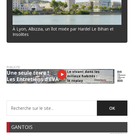
À Lyon, Albizzia, un îlot mixte par Hardel Le Bihan et
Insolites
PUBLICITE
GANTOIS