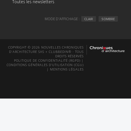
Toutes les newsletters
MODE D'AFFICHAGE :
CLAIR
SOMBRE
COPYRIGHT © 2026 NOUVELLES CHRONIQUES
D'ARCHITECTURE SAS + CLUBBEDIN® - TOUS
DROITS RÉSERVÉS
POLITIQUE DE CONFIDENTIALITÉ (RGPD)
|
CONDITIONS GÉNÉRALES D’UTILISATION (CGU)
|
MENTIONS LÉGALES