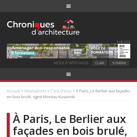
PUBLICITE
MODE D'AFFICHAGE :
CLAIR
SOMBRE
Accueil
>
Réalisations
>
C'est d'actu
> À Paris, Le Berlier aux façades
en bois brulé, signé Moreau Kusunoki
À Paris, Le Berlier aux
façades en bois brulé,