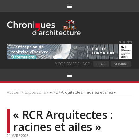
PUBLICITE
MODE D'AFFICHAGE :
CLAIR
SOMBRE
Accueil
>
Expositions
> « RCR Arquitectes : racines et ailes »
« RCR Arquitectes :
racines et ailes »
21 MARS 2026