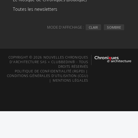
Toutes les newsletters
MODE D'AFFICHAGE :
CLAIR
SOMBRE
COPYRIGHT © 2026 NOUVELLES CHRONIQUES
D'ARCHITECTURE SAS + CLUBBEDIN® - TOUS
DROITS RÉSERVÉS
POLITIQUE DE CONFIDENTIALITÉ (RGPD)
|
CONDITIONS GÉNÉRALES D’UTILISATION (CGU)
|
MENTIONS LÉGALES