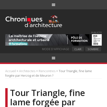
PUBLICITE
MODE D'AFFICHAGE :
CLAIR
SOMBRE
Accueil
>
Architectes
>
Rencontres
> Tour Triangle, fine lame
forgée par Herzog et de Meuron ?
Tour Triangle, fine
lame forgée par