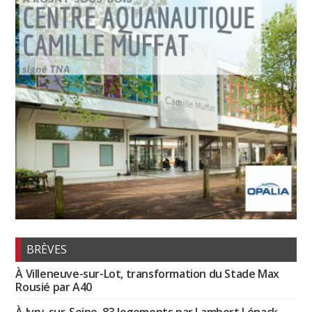
BRÈVES
À Villeneuve-sur-Lot, transformation du Stade Max
Rousié par A40
À Ivry-sur-Seine, 83 logements par Lambert Lénack