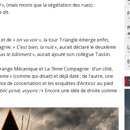
1
!
», (mais moins que la végétation des rues) ;
 dit.
F
1
P
a
1
 et de «
on va voir
», la tour Triangle émerge enfin,
agnie. «
C’est bien, la nuit
», aurait déclaré le deuxième
L
1
pas le bâtiment
», aurait ajouté son collègue Tassin.
E
1
 Orange Mécanique et La 7ème Compagnie : d’un côté,
xte » (comme qui disait) et déjà daté ; de l’autre, une
ence de concertation et les enquêtes d’Anticor au pied
blic-privé, voyons !
» Encore une idée de droite comme