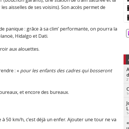
ph’ (bouchon garanti), une station de tram saturée et la
r les aisselles de ses voisins). Son accès permet de
de panique : grâce à sa clim’ performante, on pourra la
anoë, Hidalgo et Dati.
roir aux alouettes.
;
A
rendre : «
pour les enfants des cadres qui bosseront
d
2
C
bureaux, et encore des bureaux.
1
J
L
1
 à 50 km/h, c’est déjà un enfer. Ajouter une tour ne va
«
u