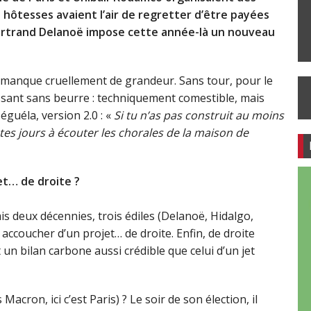
hôtesses avaient l’air de regretter d’être payées
ertrand Delanoë impose cette année-là un nouveau
 manque cruellement de grandeur. Sans tour, pour le
issant sans beurre : techniquement comestible, mais
guéla, version 2.0 : «
Si tu n’as pas construit au moins
 tes jours à écouter les chorales de la maison de
et… de droite ?
mis deux décennies, trois édiles (Delanoë, Hidalgo,
ccoucher d’un projet… de droite. Enfin, de droite
t un bilan carbone aussi crédible que celui d’un jet
cron, ici c’est Paris) ? Le soir de son élection, il