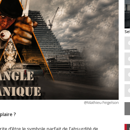
Se
@Mathieu Feigelson
plaire ?
ite d’être le symbole parfait de l’absurdité de