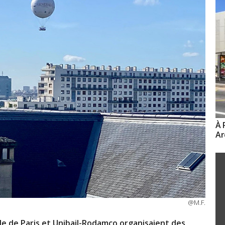
À 
Ar
@M.F.
lle de Paris et Unibail-Rodamco organisaient des