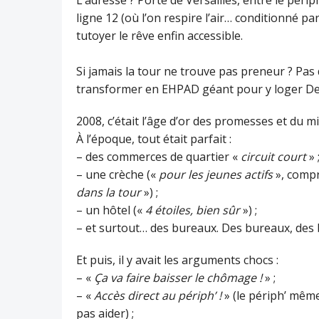
L’adresse ? Porte de Versailles, entre le péri
ligne 12 (où l’on respire l’air… conditionné pa
tutoyer le rêve enfin accessible.
Si jamais la tour ne trouve pas preneur ? Pas 
transformer en EHPAD géant pour y loger Del
2008, c’était l’âge d’or des promesses et du mi
À l’époque, tout était parfait :
– des commerces de quartier «
circuit court
» 
– une crèche («
pour les jeunes actifs
», comp
dans la tour
») ;
– un hôtel («
4 étoiles, bien sûr
») ;
– et surtout… des bureaux. Des bureaux, des 
Et puis, il y avait les arguments chocs :
– «
Ça va faire baisser le chômage !
» ;
– «
Accès direct au périph’ !
» (le périph’ même
pas aider) ;