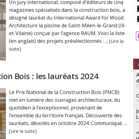
Un jury international, composé d'éditeurs de cinq
magazines spécialisés dans la construction bois, a
désigné lauréat du International Award for Wood
Architecture la piscine de Saint-Méen-le-Grand (Ill-
et-Vilaine) conçue par l’agence RAUM. Voici la liste
(en anglais) des projets présélectionnés : ...
[Lire la
suite]
ion Bois : les lauréats 2024
A
d
2
Le Prix National de la Construction Bois (PNCB)
C
met en lumière des ouvrages architecturaux, du
1
quotidien à l’exceptionnel, provenant de
J
l’ensemble du territoire français. Découverte des
L
1
lauréats, dévoilés en octobre 2024. Communiqué. ...
[Lire la suite]
«
u