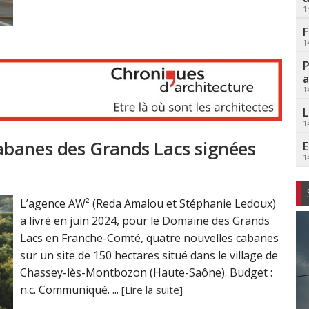
1
F
1
P
a
1
L
1
abanes des Grands Lacs signées
E
1
L’agence AW² (Reda Amalou et Stéphanie Ledoux)
a livré en juin 2024, pour le Domaine des Grands
Lacs en Franche-Comté, quatre nouvelles cabanes
sur un site de 150 hectares situé dans le village de
Chassey-lès-Montbozon (Haute-Saône). Budget :
n.c. Communiqué. ...
[Lire la suite]