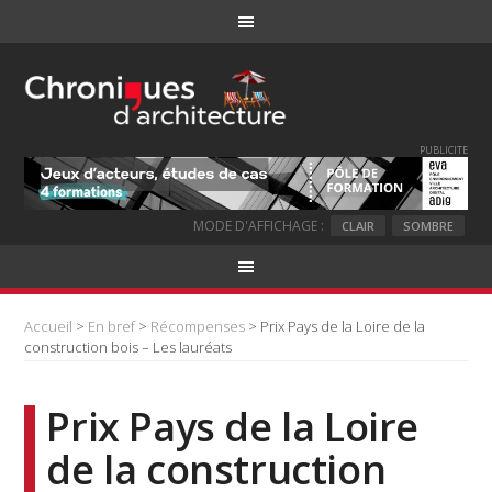
PUBLICITE
MODE D'AFFICHAGE :
CLAIR
SOMBRE
Accueil
>
En bref
>
Récompenses
> Prix Pays de la Loire de la
construction bois – Les lauréats
Prix Pays de la Loire
de la construction