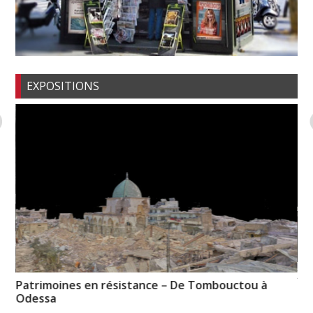
EXPOSITIONS
XT
de
Patrimoines en résistance – De Tombouctou à
Ce
Odessa