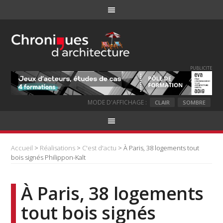
PUBLICITE
MODE D'AFFICHAGE :
CLAIR
SOMBRE
Accueil
>
Réalisations
>
C'est d'actu
> À Paris, 38 logements tout
bois signés Philippon-Kalt
À Paris, 38 logements
tout bois signés