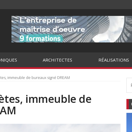
NIQUES
ARCHITECTES
RÉALISATIONS
lètes, immeuble de bureaux signé DREAM
lètes, immeuble de
EAM