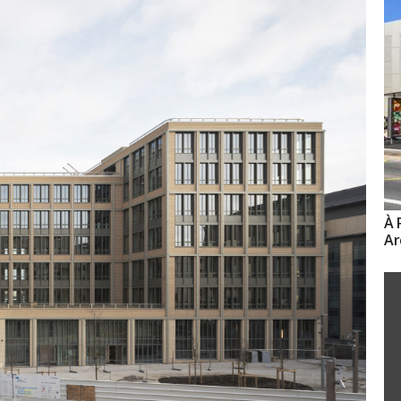
À 
Ar