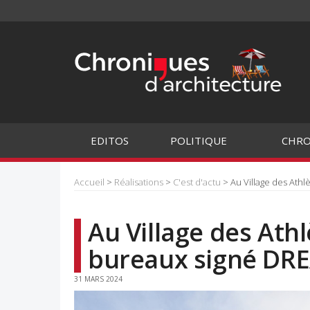
EDITOS
POLITIQUE
CHRO
Accueil
>
Réalisations
>
C'est d'actu
> Au Village des Ath
Au Village des Ath
bureaux signé DR
31 MARS 2024