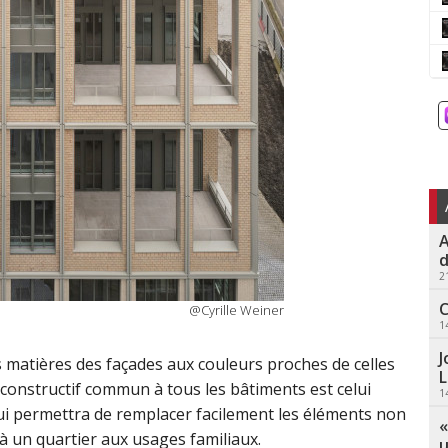
A
d
2
C
@Cyrille Weiner
1
J
des matières des façades aux couleurs proches de celles
L
ge constructif commun à tous les bâtiments est celui
1
ui permettra de remplacer facilement les éléments non
«
à un quartier aux usages familiaux.
u