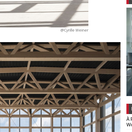
@Cyrille Weiner
À 
Wo