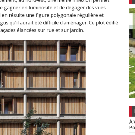
quement, au nord-est, une même inflexion permet
, de gagner en luminosité et de dégager des vues
Il en résulte une figure polygonale régulière et
us qu’il aurait été difficile d’aménager. Ce plot édifié
 façades élancées sur rue et sur jardin.
À 
Po