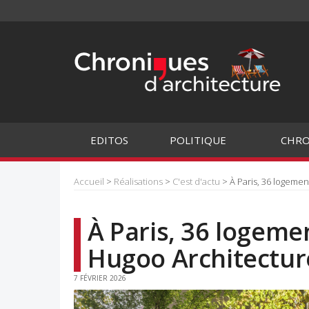
EDITOS
POLITIQUE
CHRO
Accueil
>
Réalisations
>
C'est d'actu
> À Paris, 36 logemen
À Paris, 36 logeme
Hugoo Architectur
7 FÉVRIER 2026