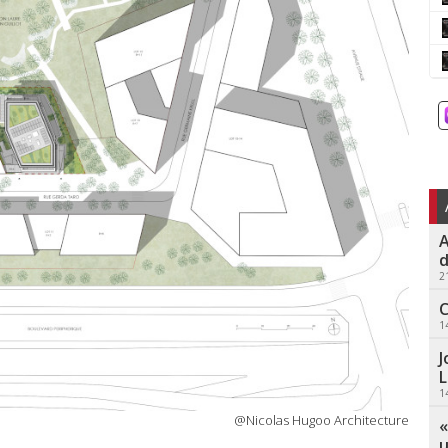
A
d
2
C
1
J
L
1
@Nicolas Hugoo Architecture
«
u