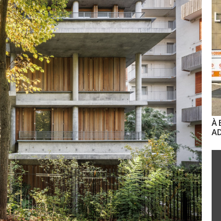
À 
AD