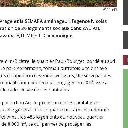
@11h45
’ouvrage et la SEMAPA aménageur, l’agence Nicolas
ration de 36 logements sociaux dans ZAC Paul
travaux : 8,10 M€ HT. Communiqué.
 Kremlin-Bicêtre, le quartier Paul-Bourget, bordé au sud
r le parc Kellermann, formait autrefois une enclave
rres d’habitation devenues vétustes, desservi par des
requalification du secteur, engagée en 2014, vise à
 le cadre de vie de ses habitants.
par Urban Act, le projet urbain est ambitieux :
nouvelle génération sur quatre hectares et redonner
sité. Ainsi, les 485 logements du nouveau quartier
 de 8 000 m², ce qui permet de protéger les