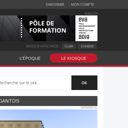
S’ABONNER
MON COMPTE
PUBLICITE
MODE D'AFFICHAGE :
CLAIR
SOMBRE
L’ÉPOQUE
LE KIOSQUE
GANTOIS
INFOMERCIAL