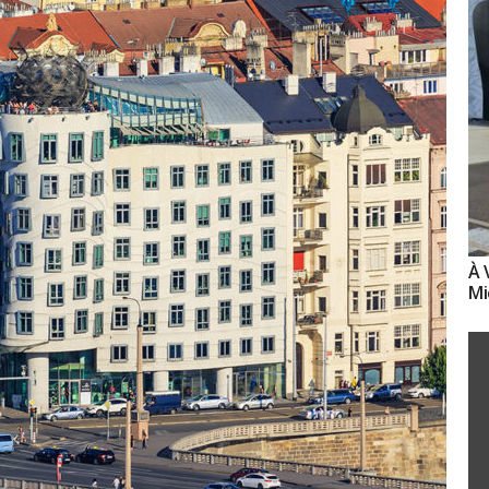
À 
Mi