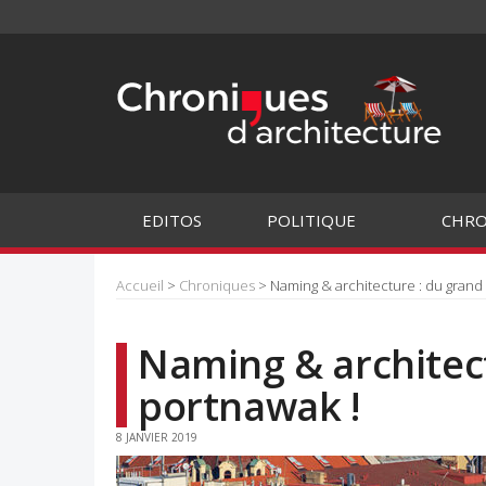
EDITOS
POLITIQUE
CHRO
Accueil
>
Chroniques
> Naming & architecture : du grand
Naming & architec
portnawak !
8 JANVIER 2019