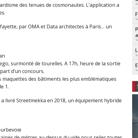
ardisme des tenues de cosmonautes. L’application a
1
es.
F
1
fayette, par OMA et Data architectes à Paris… un
P
a
1
L
an
1
ego, surmonté de tourelles. A 17h, heure de la sortie
E
épart d’un concours.
1
es maquettes des bâtiments les plus emblématiques
e 1.
 a livré Streetmekka en 2018, un équipement hybride
ourbevoie
zaines de mètres au-dessus du vide pour relier toutes