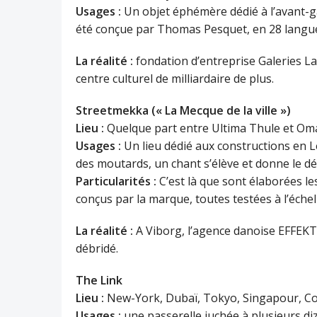
Usages :
Un objet éphémère dédié à l’avant-g
été conçue par Thomas Pesquet, en 28 langu
La réalité :
fondation d’entreprise Galeries La
centre culturel de milliardaire de plus.
Streetmekka (« La Mecque de la ville »)
Lieu :
Quelque part entre Ultima Thule et Om
Usages :
Un lieu dédié aux constructions en L
des moutards, un chant s’élève et donne le d
Particularités :
C’est là que sont élaborées l
conçus par la marque, toutes testées à l’échell
La réalité :
A Viborg, l’agence danoise EFFEKT
débridé.
The Link
Lieu :
New-York, Dubaï, Tokyo, Singapour, C
Usages :
une passerelle juchée à plusieurs di