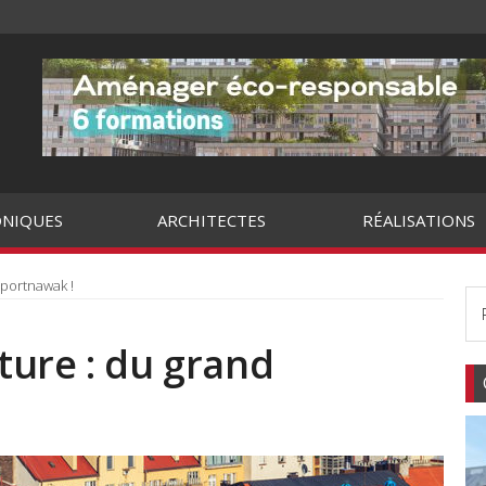
NIQUES
ARCHITECTES
RÉALISATIONS
 portnawak !
ture : du grand