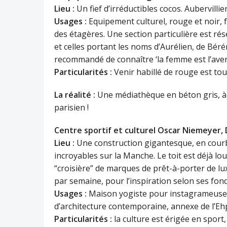
Lieu :
Un fief d’irréductibles cocos. Aubervillie
Usages :
Equipement culturel, rouge et noir, fa
des étagères. Une section particulière est ré
et celles portant les noms d’Aurélien, de Béréni
recommandé de connaître ‘la femme est l’aven
Particularités :
Venir habillé de rouge est tou
La réalité :
Une médiathèque en béton gris, à
parisien !
Centre sportif et culturel Oscar Niemeyer, 
Lieu :
Une construction gigantesque, en courb
incroyables sur la Manche. Le toit est déjà lo
“croisière” de marques de prêt-à-porter de lux
par semaine, pour l’inspiration selon ses fon
Usages :
Maison yogiste pour instagrameuses
d’architecture contemporaine, annexe de l’Ehp
Particularités :
la culture est érigée en sport