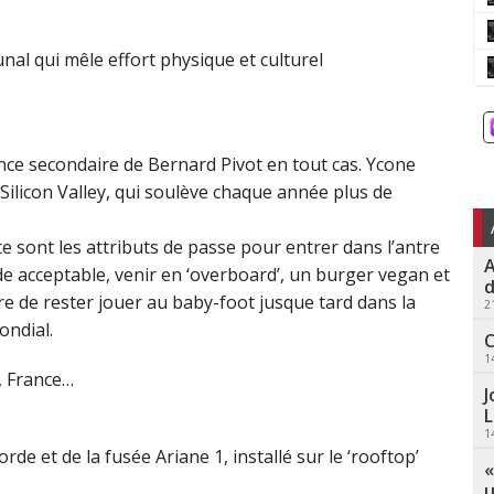
l qui mêle effort physique et culturel
ence secondaire de Bernard Pivot en tout cas. Ycone
 Silicon Valley, qui soulève chaque année plus de
 sont les attributs de passe pour entrer dans l’antre
A
de acceptable, venir en ‘overboard’, un burger vegan et
d
re de rester jouer au baby-foot jusque tard dans la
2
ondial.
C
1
, France…
J
L
1
e et de la fusée Ariane 1, installé sur le ‘rooftop’
«
u