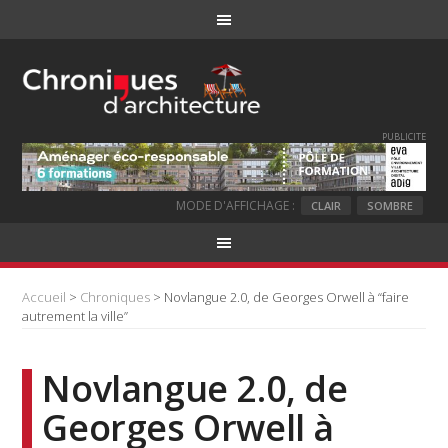
PUBLICITE
MODE D'AFFICHAGE :
CLAIR
SOMBRE
Accueil
>
Chroniques
> Novlangue 2.0, de Georges Orwell à “faire
autrement la ville”
Novlangue 2.0, de
Georges Orwell à