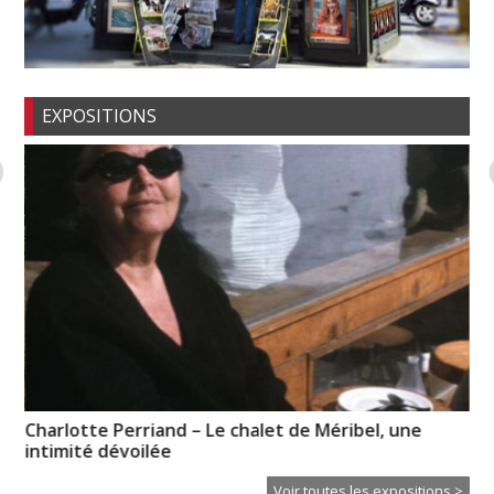
EXPOSITIONS
Charlotte Perriand – Le chalet de Méribel, une
Hi
intimité dévoilée
Voir toutes les expositions >