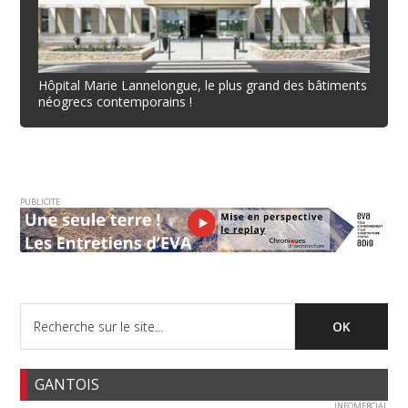
Hôpital Marie Lannelongue, le plus grand des bâtiments
néogrecs contemporains !
PUBLICITE
GANTOIS
INFOMERCIAL