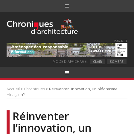
PUBLICITE
MODE D'AFFICHAGE :
CLAIR
SOMBRE
Accueil
>
Chroniques
> Réinventer l’innovation, un pléonasme
Hidalgien?
Réinventer
l’innovation, un