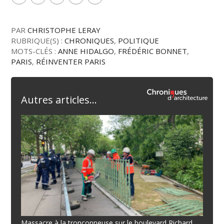
PAR
CHRISTOPHE LERAY
RUBRIQUE(S) :
CHRONIQUES
,
POLITIQUE
MOTS-CLÉS :
ANNE HIDALGO
,
FRÉDÉRIC BONNET
,
PARIS
,
RÉINVENTER PARIS
Autres articles...
Massacre à la tronçonneuse sur le boulevard Richard