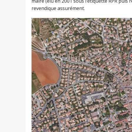
maire (élu en 2001 sous l’étiquette RPR puis r
revendique assurément.