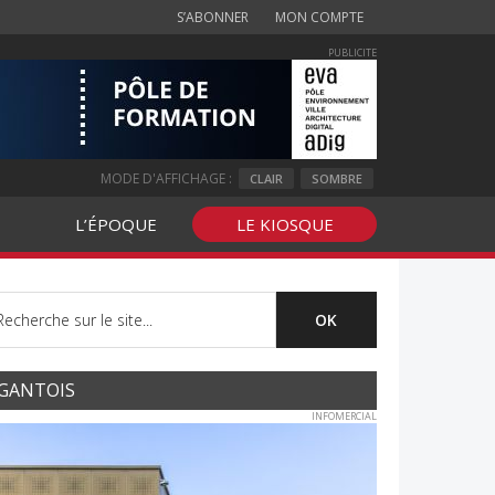
S’ABONNER
MON COMPTE
PUBLICITE
MODE D'AFFICHAGE :
CLAIR
SOMBRE
L’ÉPOQUE
LE KIOSQUE
GANTOIS
INFOMERCIAL