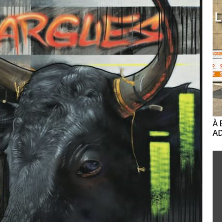
À 
AD