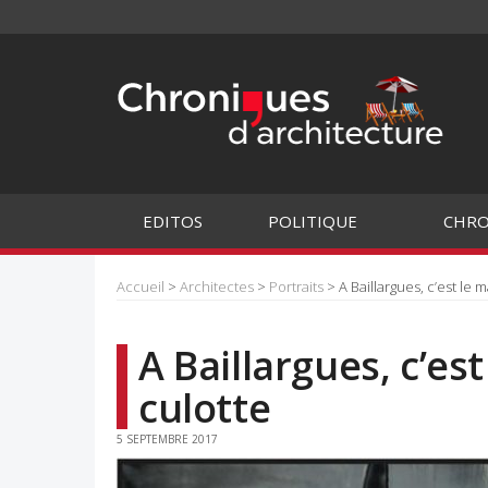
EDITOS
POLITIQUE
CHRO
Accueil
>
Architectes
>
Portraits
> A Baillargues, c’est le m
A Baillargues, c’est
culotte
5 SEPTEMBRE 2017