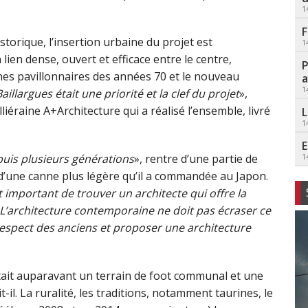
1
F
istorique, l’insertion urbaine du projet est
1
ien dense, ouvert et efficace entre le centre,
P
nes pavillonnaires des années 70 et le nouveau
a
1
aillargues était une priorité et la clef du projet
»,
iéraine A+Architecture qui a réalisé l’ensemble, livré
L
1
E
epuis plusieurs générations
», rentre d’une partie de
1
s d’une canne plus légère qu’il a commandée au Japon.
st important de trouver un architecte qui offre la
 L’architecture contemporaine ne doit pas écraser ce
e respect des anciens et proposer une architecture
ait auparavant un terrain de foot communal et une
dit-il. La ruralité, les traditions, notamment taurines, le