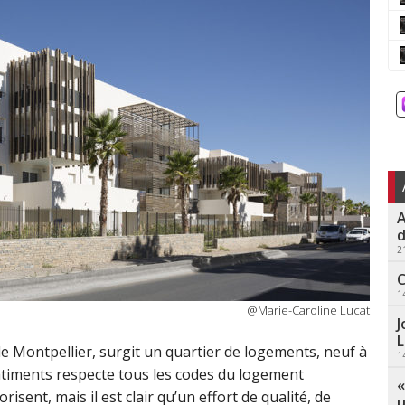
A
d
2
C
1
@Marie-Caroline Lucat
J
L
de Montpellier, surgit un quartier de logements, neuf à
1
 bâtiments respecte tous les codes du logement
«
isent, mais il est clair qu’un effort de qualité, de
u