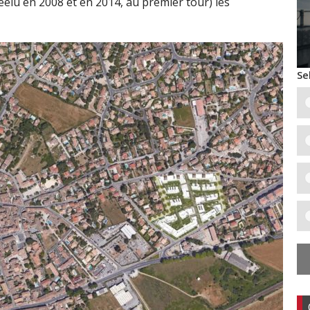
éélu en 2008 et en 2014, au premier tour) les
Se