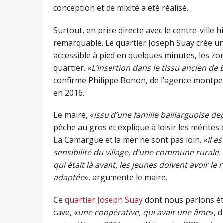
conception et de mixité a été réalisé.
Surtout, en prise directe avec le centre-ville h
remarquable. Le quartier Joseph Suay crée un l
accessible à pied en quelques minutes, les zo
quartier. «
L’insertion dans le tissu ancien de B
confirme Philippe Bonon, de l’agence montpell
en 2016.
Le maire, «
issu d’une famille baillarguoise d
pêche au gros et explique à loisir les mérite
La Camargue et la mer ne sont pas loin. «
Il e
sensibilité du village, d’une commune rurale.
qui était là avant, les jeunes doivent avoir l
adaptée
», argumente le maire.
Ce
quartier Joseph Suay
dont nous parlons ét
cave, «
une coopérative, qui avait une âme
», 