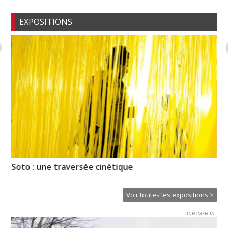
EXPOSITIONS
Soto : une traversée cinétique
Hi
Voir toutes les expositions >
INFOMERCIAL