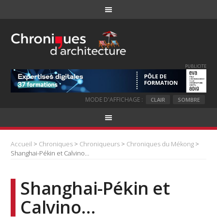
PUBLICITE
MODE D'AFFICHAGE :
CLAIR
SOMBRE
Accueil
>
Chroniques
>
Chroniqueurs
>
Chroniques du Mékong
>
Shanghai-Pékin et Calvino…
Shanghai-Pékin et
Calvino…