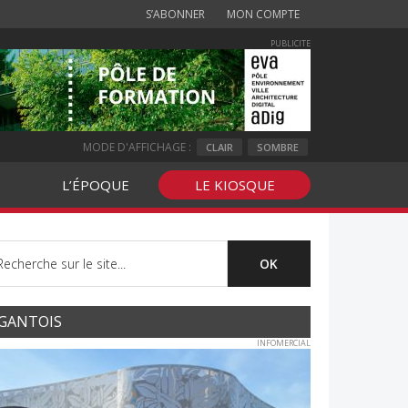
S’ABONNER
MON COMPTE
PUBLICITE
MODE D'AFFICHAGE :
CLAIR
SOMBRE
L’ÉPOQUE
LE KIOSQUE
GANTOIS
INFOMERCIAL