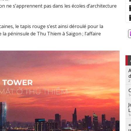
on ne s’apprennent pas dans les écoles d’architecture
ines, le tapis rouge s’est ainsi déroulé pour la
la péninsule de Thu Thiem à Saïgon ; l’affaire
A
d
2
C
1
J
L
1
«
u