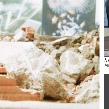
À 
Mi