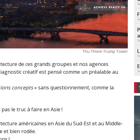
1
F
1
P
a
1
L
Thu Thiem Trump Tower
1
chitecture de ces grands groupes et nos agences
E
iagnostic créatif est pensé comme un préalable au
1
tions concepts
» sans questionnement, comme la
pas le truc à faire en Asie !
tecture américaines en Asie du Sud-Est et au Middle-
e et bien rodée.
ons !