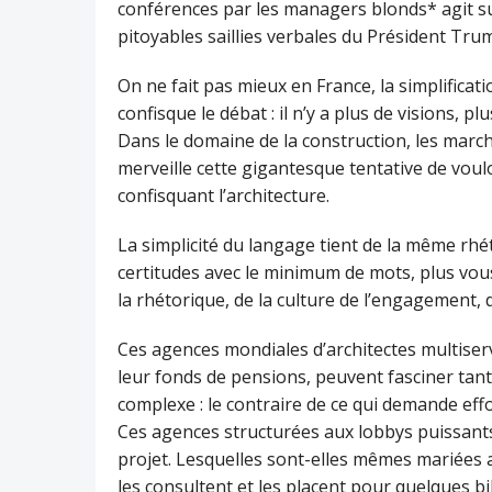
conférences par les managers blonds* agit s
pitoyables saillies verbales du Président Tru
On ne fait pas mieux en France, la simplifica
confisque le débat : il n’y a plus de visions, pl
Dans le domaine de la construction, les marc
merveille cette gigantesque tentative de voulo
confisquant l’architecture.
La simplicité du langage tient de la même rh
certitudes avec le minimum de mots, plus vous
la rhétorique, de la culture de l’engagement, de
Ces agences mondiales d’architectes multise
leur fonds de pensions, peuvent fasciner tan
complexe : le contraire de ce qui demande ef
Ces agences structurées aux lobbys puissant
projet. Lesquelles sont-elles mêmes mariées a
les consultent et les placent pour quelques bil