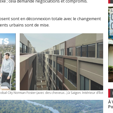
plexe ; cela demande négociations et compromis.
osent sont en déconnexion totale avec le changement
ments urbains sont de mise.
lobal City Norman Foster (avec des cheveux…) à Saïgon. Intérieur d’îlot
À 
Po