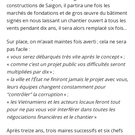
constructions de Saïgon, il partira une fois les
marchés de fondations et de gros œuvre du bâtiment
signés en nous laissant un chantier ouvert à tous les
vents pendant dix ans, il sera alors remplacé six fois…
Sur place, on m’avait maintes fois averti ; cela ne sera
pas facile :
«
v
ous serez débarqués très vite après le concept
» ;
«
comme c’est un projet public vos difficultés seront
multipliées par dix
» ;
«
l
a ville et l’État ne finiront jamais le projet avec vous,
leurs équipes changent
constamment
pour
‘’contrôler’’ la corruption
» ;
«
l
es
V
ietnamiens et les acteurs locaux feront tout
pour ne pas vous voir interférer dans toutes les
négociations financières et le chantier
»
Après treize ans, trois maires successifs et six chefs