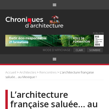
PUBLICITE
MODE D'AFFICHAGE :
CLAIR
SOMBRE
Accueil
>
Architectes
>
Rencontres
> L’architecture française
saluée… au Mexique !
L’architecture
française saluée… au