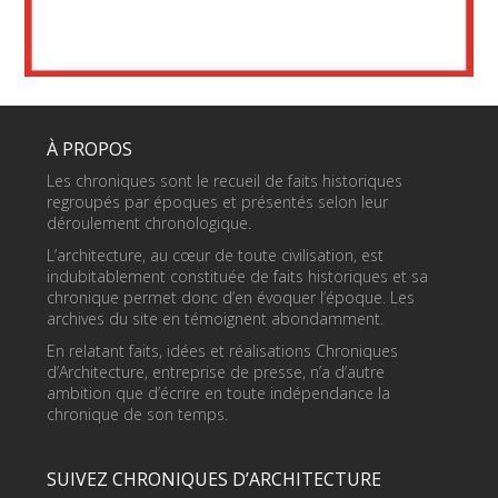
À PROPOS
Les chroniques sont le recueil de faits historiques
regroupés par époques et présentés selon leur
déroulement chronologique.
L’architecture, au cœur de toute civilisation, est
indubitablement constituée de faits historiques et sa
chronique permet donc d’en évoquer l’époque. Les
archives du site en témoignent abondamment.
En relatant faits, idées et réalisations Chroniques
d’Architecture, entreprise de presse, n’a d’autre
ambition que d’écrire en toute indépendance la
chronique de son temps.
SUIVEZ CHRONIQUES D’ARCHITECTURE