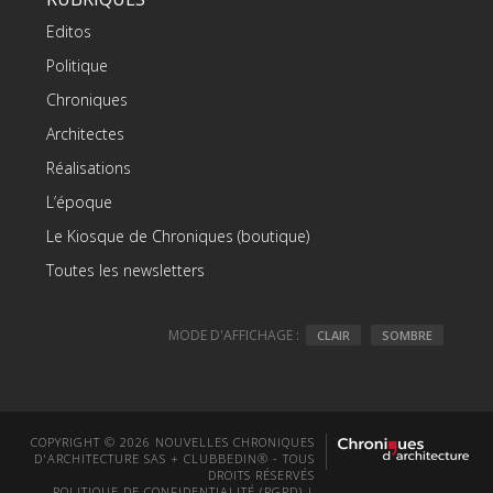
Editos
Politique
Chroniques
Architectes
Réalisations
L’époque
Le Kiosque de Chroniques (boutique)
Toutes les newsletters
MODE D'AFFICHAGE :
CLAIR
SOMBRE
COPYRIGHT © 2026 NOUVELLES CHRONIQUES
D'ARCHITECTURE SAS + CLUBBEDIN® - TOUS
DROITS RÉSERVÉS
POLITIQUE DE CONFIDENTIALITÉ (RGPD)
|