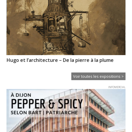
Hugo et l’architecture – De la pierre à la plume
My
l’i
Voir toutes les expositions >
INFOMERCIAL