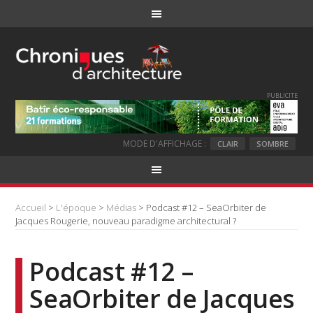
PUBLICITE
MODE D'AFFICHAGE :
CLAIR
SOMBRE
Accueil
>
L'époque
>
Médias
> Podcast #12 – SeaOrbiter de
Jacques Rougerie, nouveau paradigme architectural ?
Podcast #12 –
SeaOrbiter de Jacques