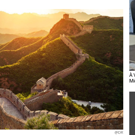
À 
Mi
@DR