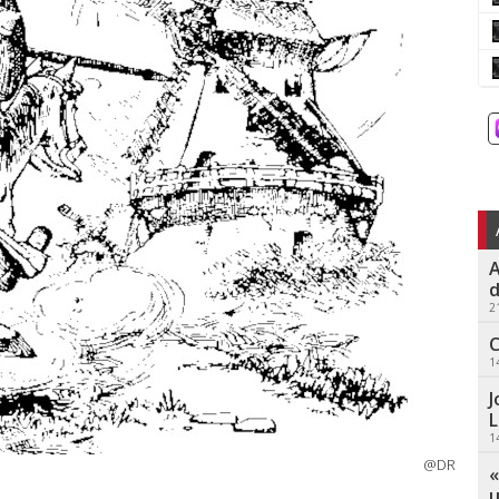
A
d
2
C
1
J
L
1
@DR
«
u