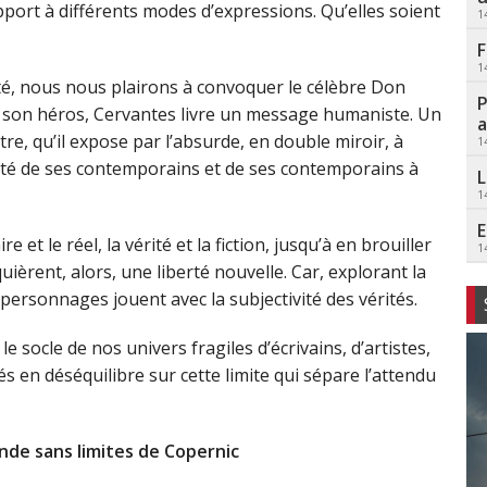
rapport à différents modes d’expressions. Qu’elles soient
1
F
1
lité, nous nous plairons à convoquer le célèbre Don
P
e son héros, Cervantes livre un message humaniste. Un
a
re, qu’il expose par l’absurde, en double miroir, à
1
lité de ses contemporains et de ses contemporains à
L
1
E
et le réel, la vérité et la fiction, jusqu’à en brouiller
1
cquièrent, alors, une liberté nouvelle. Car, explorant la
es personnages jouent avec la subjectivité des vérités.
e socle de nos univers fragiles d’écrivains, d’artistes,
és en déséquilibre sur cette limite qui sépare l’attendu
nde sans limites de Copernic