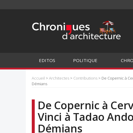
EDITOS
POLITIQUE
CHRO
Accueil
>
Architectes
>
Contributions
> De Copernic à Cer
Démians
De Copernic à Cer
Vinci à Tadao Ando
Démians