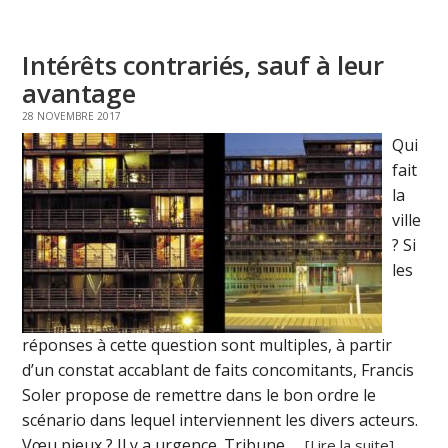
Intérêts contrariés, sauf à leur
avantage
28 NOVEMBRE 2017
Qui
fait
la
ville
? Si
les
réponses à cette question sont multiples, à partir
d’un constat accablant de faits concomitants, Francis
Soler propose de remettre dans le bon ordre le
scénario dans lequel interviennent les divers acteurs.
Vœu pieux ? Il y a urgence. Tribune. ...
[Lire la suite]