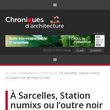
PUBLICITE
MODE D'AFFICHAGE :
CLAIR
SOMBRE
Accueil
>
Réalisations
>
C'est d'actu
> À Sarcelles, Station numixs
ou l’outre noir de Francis Soler
À Sarcelles, Station
numixs ou l’outre noir