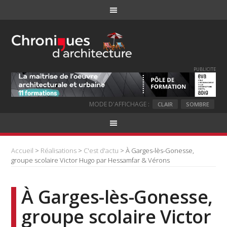
PUBLICITE
MODE D'AFFICHAGE :
CLAIR
SOMBRE
Accueil
>
Réalisations
>
C'est d'actu
> À Garges-lès-Gonesse,
groupe scolaire Victor Hugo par Hessamfar & Vérons
À Garges-lès-Gonesse,
groupe scolaire Victor