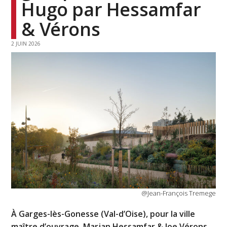
Hugo par Hessamfar
& Vérons
2 JUIN 2026
@Jean-François Tremege
À Garges-lès-Gonesse (Val-d’Oise), pour la ville
maître d’ouvrage, Marjan Hessamfar & Joe Vérons