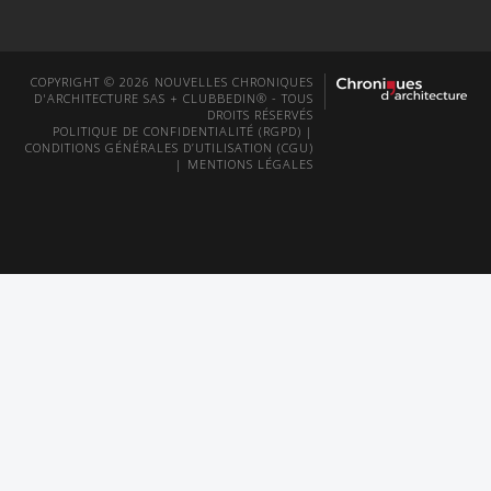
COPYRIGHT © 2026 NOUVELLES CHRONIQUES
D'ARCHITECTURE SAS + CLUBBEDIN® - TOUS
DROITS RÉSERVÉS
POLITIQUE DE CONFIDENTIALITÉ (RGPD)
|
CONDITIONS GÉNÉRALES D’UTILISATION (CGU)
|
MENTIONS LÉGALES