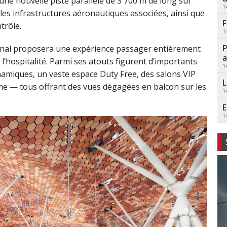
e nouvelle piste parallèle de 3 700 m de long sur
1
t les infrastructures aéronautiques associées, ainsi que
F
trôle.
1
P
rminal proposera une expérience passager entièrement
a
et l’hospitalité. Parmi ses atouts figurent d’importants
1
amiques, un vaste espace Duty Free, des salons VIP
L
me — tous offrant des vues dégagées en balcon sur les
1
E
1