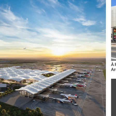
À 
Ar