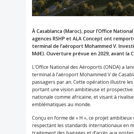
À Casablanca (Maroc), pour l’Office Nationa
agences RSHP et ALA Concept ont remporté
terminal de l’aéroport Mohammed V. Investi
Md€). Ouverture prévue en 2029, avant la 
L’Office National des Aéroports (ONDA) a lan
terminal à l’aéroport Mohammed V de Casablanc
passagers par an. Cette opération illustre le
portant une vision ambitieuse et prospective 
nationale comme africaine, et visant à rivalis
emblématiques au monde.
Conçu en forme de « H », ce projet ambitieux
respectant les standards internationaux en m
traitement des bagages et d’accès aux postes