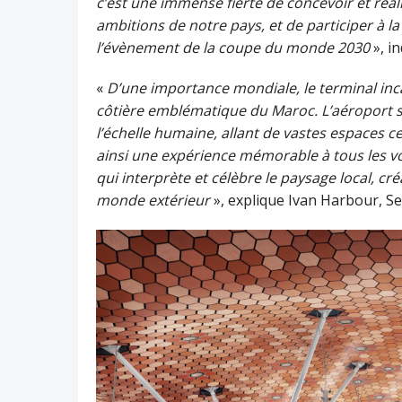
c’est une immense fierté de concevoir et réali
ambitions de notre pays, et de participer à l
l’évènement de la coupe du monde 2030
», i
«
D’une importance mondiale, le terminal incarn
côtière emblématique du Maroc. L’aéroport se
l’échelle humaine, allant de vastes espaces c
ainsi une expérience mémorable à tous les v
qui interprète et célèbre le paysage local, cr
monde extérieur
», explique Ivan Harbour, S