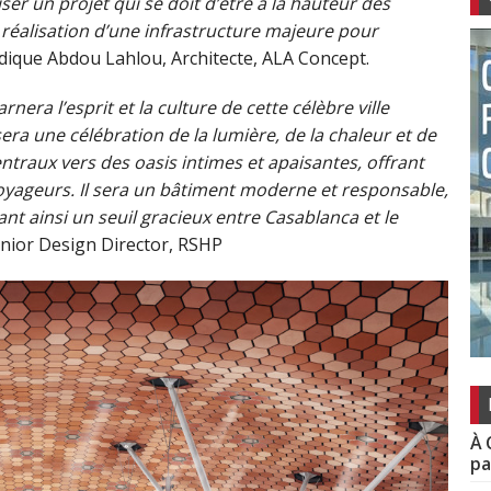
ser un projet qui se doit d’être à la hauteur des
a réalisation d’une infrastructure majeure pour
ndique Abdou Lahlou, Architecte, ALA Concept.
era l’esprit et la culture de cette célèbre ville
ra une célébration de la lumière, de la chaleur et de
entraux vers des oasis intimes et apaisantes, offrant
oyageurs. Il sera un bâtiment moderne et responsable,
éant ainsi un seuil gracieux entre Casablanca et le
enior Design Director, RSHP
À 
pa