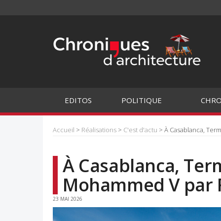
EDITOS
POLITIQUE
CHRO
Accueil
>
Réalisations
>
C'est d'actu
> À Casablanca, Ter
À Casablanca, Term
Mohammed V par 
23 MAI 2026