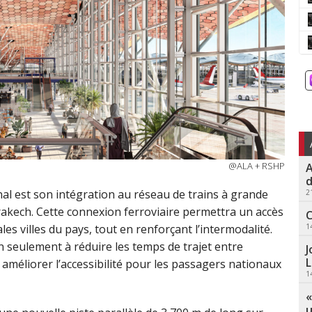
@ALA + RSHP
A
d
al est son intégration au réseau de trains à grande
2
rakech. Cette connexion ferroviaire permettra un accès
C
1
ales villes du pays, tout en renforçant l’intermodalité.
n seulement à réduire les temps de trajet entre
J
L
 améliorer l’accessibilité pour les passagers nationaux
1
«
u