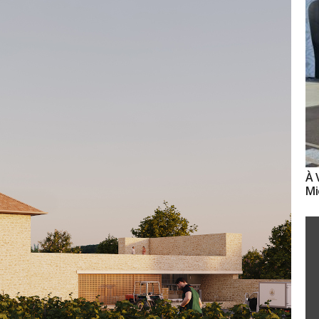
À 
Mi