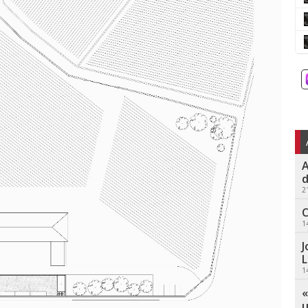
A
d
2
C
1
J
L
1
«
u