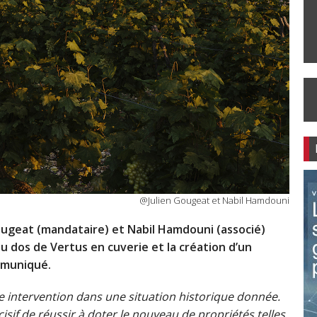
@Julien Gougeat et Nabil Hamdouni
Gougeat (mandataire) et Nabil Hamdouni (associé)
u dos de Vertus en cuverie et la création d’un
mmuniqué.
 intervention dans une situation historique donnée.
écisif de réussir à doter le nouveau de propriétés telles