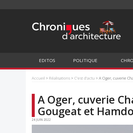
EDITOS
POLITIQUE
CHRO
Accueil
>
Réalisations
>
C'est d'actu
> A Oger, cuverie C
A Oger, cuverie C
Gougeat et Hamdo
24 JUIN 2022